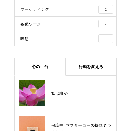
マーケティング
3
各種ワーク
4
瞑想
1
心の土台
行動を変える
ACT講座3
私は誰か
保護中: マスターコース特典７つ
ACT講座２