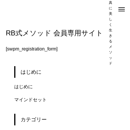
真
に
美
し
登録
く
生
RB式メソッド 会員専用サイト
き
る
メ
[swpm_registration_form]
ソ
ッ
ド
はじめに
はじめに
マインドセット
カテゴリー