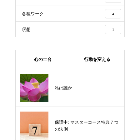
各種ワーク
4
瞑想
1
心の土台
行動を変える
ACT講座3
私は誰か
保護中: マスターコース特典７つ
ACT講座２
の法則