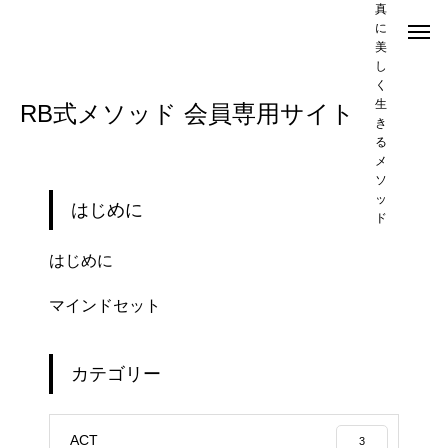
真
に
美
し
ログアウト
く
生
RB式メソッド 会員専用サイト
き
る
メ
ソ
ッ
はじめに
ド
はじめに
マインドセット
カテゴリー
ACT
3